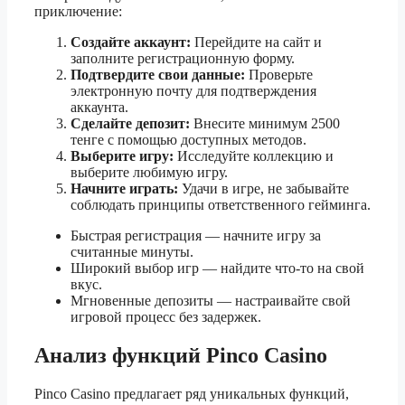
приключение:
Создайте аккаунт:
Перейдите на сайт и
заполните регистрационную форму.
Подтвердите свои данные:
Проверьте
электронную почту для подтверждения
аккаунта.
Сделайте депозит:
Внесите минимум 2500
тенге с помощью доступных методов.
Выберите игру:
Исследуйте коллекцию и
выберите любимую игру.
Начните играть:
Удачи в игре, не забывайте
соблюдать принципы ответственного гейминга.
Быстрая регистрация — начните игру за
считанные минуты.
Широкий выбор игр — найдите что-то на свой
вкус.
Мгновенные депозиты — настраивайте свой
игровой процесс без задержек.
Анализ функций Pinco Casino
Pinco Casino предлагает ряд уникальных функций,