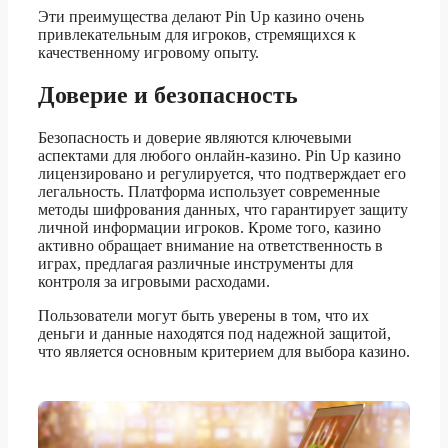
Эти преимущества делают Pin Up казино очень
привлекательным для игроков, стремящихся к
качественному игровому опыту.
Доверие и безопасность
Безопасность и доверие являются ключевыми
аспектами для любого онлайн-казино. Pin Up казино
лицензировано и регулируется, что подтверждает его
легальность. Платформа использует современные
методы шифрования данных, что гарантирует защиту
личной информации игроков. Кроме того, казино
активно обращает внимание на ответственность в
играх, предлагая различные инструменты для
контроля за игровыми расходами.
Пользователи могут быть уверены в том, что их
деньги и данные находятся под надежной защитой,
что является основным критерием для выбора казино.