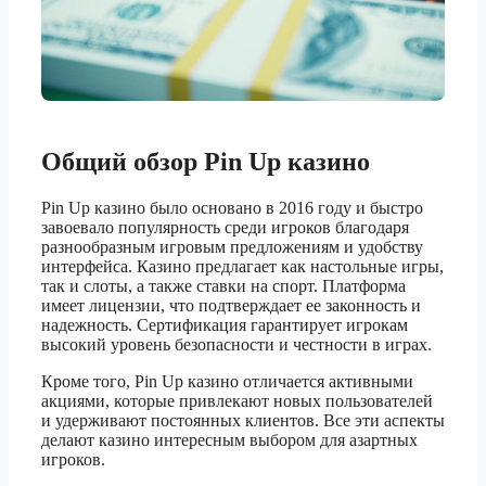
Общий обзор Pin Up казино
Pin Up казино было основано в 2016 году и быстро
завоевало популярность среди игроков благодаря
разнообразным игровым предложениям и удобству
интерфейса. Казино предлагает как настольные игры,
так и слоты, а также ставки на спорт. Платформа
имеет лицензии, что подтверждает ее законность и
надежность. Сертификация гарантирует игрокам
высокий уровень безопасности и честности в играх.
Кроме того, Pin Up казино отличается активными
акциями, которые привлекают новых пользователей
и удерживают постоянных клиентов. Все эти аспекты
делают казино интересным выбором для азартных
игроков.