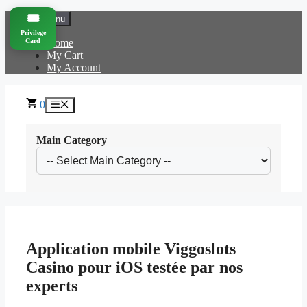
Skip
🎟️
Menu
to
Privilege
content
Card
Home
My Cart
My Account
0
Menu
Main Category
Application mobile Viggoslots
Casino pour iOS testée par nos
experts