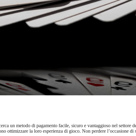
cerca un metodo di pagamento facile, sicuro e vantaggioso nel settore d
sono ottimizzare la loro esperienza di gioco. Non perdere l’occasione di s