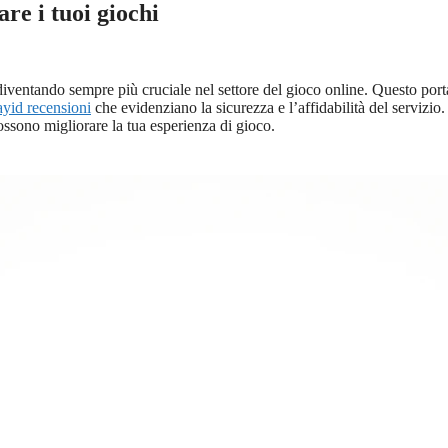
re i tuoi giochi
iventando sempre più cruciale nel settore del gioco online. Questo porta
ayid recensioni
che evidenziano la sicurezza e l’affidabilità del servizio
ossono migliorare la tua esperienza di gioco.