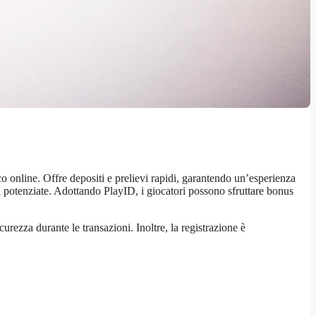
co online. Offre depositi e prelievi rapidi, garantendo un’esperienza
za potenziate. Adottando PlayID, i giocatori possono sfruttare bonus
rezza durante le transazioni. Inoltre, la registrazione è