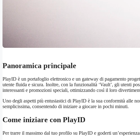
Panoramica principale
PlayID è un portafoglio elettronico e un gateway di pagamento progettato
utente fluida e sicura. Inoltre, con la funzionalità ‘Vault’, gli utent
interessanti e promozioni speciali, ottimizzando così il loro divertimen
Uno degli aspetti più entusiastici di PlayID è la sua conformità alle n
semplicissima, consentendo di iniziare a giocare in pochi minuti.
Come iniziare con PlayID
Per trarre il massimo dal tuo profilo su PlayID e goderti un’esperienza