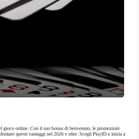
el gioco online. Con il suo bonus di benvenuto, le promozioni
fruttare questi vantaggi nel 2026 e oltre. Scegli PlayID e inizia a