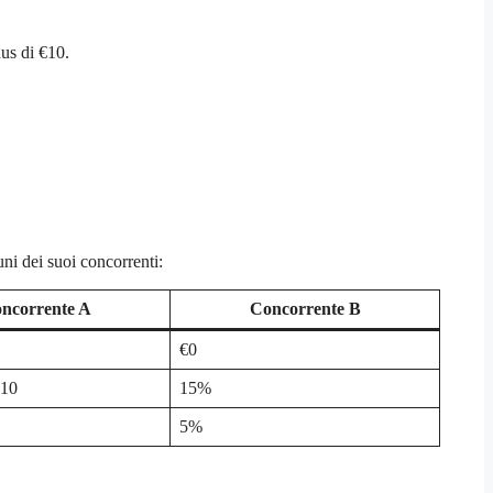
us di €10.
uni dei suoi concorrenti:
ncorrente A
Concorrente B
€0
€10
15%
5%