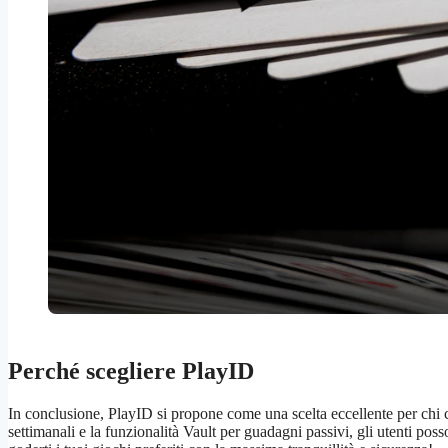
Perché scegliere PlayID
In conclusione, PlayID si propone come una scelta eccellente per chi 
settimanali e la funzionalità Vault per guadagni passivi, gli utenti pos