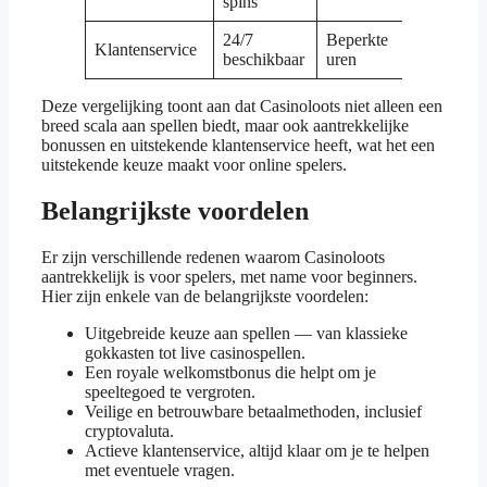
spins
24/7
Beperkte
24/7
Klantenservice
beschikbaar
uren
beschik
Deze vergelijking toont aan dat Casinoloots niet alleen een
breed scala aan spellen biedt, maar ook aantrekkelijke
bonussen en uitstekende klantenservice heeft, wat het een
uitstekende keuze maakt voor online spelers.
Belangrijkste voordelen
Er zijn verschillende redenen waarom Casinoloots
aantrekkelijk is voor spelers, met name voor beginners.
Hier zijn enkele van de belangrijkste voordelen:
Uitgebreide keuze aan spellen — van klassieke
gokkasten tot live casinospellen.
Een royale welkomstbonus die helpt om je
speeltegoed te vergroten.
Veilige en betrouwbare betaalmethoden, inclusief
cryptovaluta.
Actieve klantenservice, altijd klaar om je te helpen
met eventuele vragen.