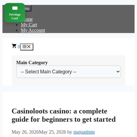
Skip
🎟️
Menu
to
Privilege
content
Card
Home
My Cart
My Account
0
Menu
Main Category
Casinoloots casino: a complete
guide for beginners to get started
May 26, 2026
May 25, 2026
by
majuadmin