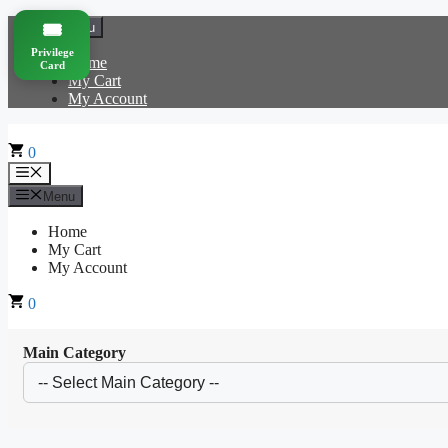
Skip
🎟️
Menu
to
Privilege
content
Home
Card
My Cart
My Account
0
Menu
Menu
Home
My Cart
My Account
0
Main Category