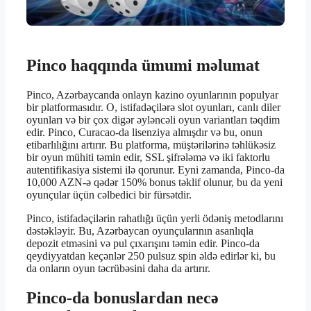
Pinco haqqında ümumi məlumat
Pinco, Azərbaycanda onlayn kazino oyunlarının populyar
bir platformasıdır. O, istifadəçilərə slot oyunları, canlı diler
oyunları və bir çox digər əyləncəli oyun variantları təqdim
edir. Pinco, Curacao-da lisenziya almışdır və bu, onun
etibarlılığını artırır. Bu platforma, müştərilərinə təhlükəsiz
bir oyun mühiti təmin edir, SSL şifrələmə və iki faktorlu
autentifikasiya sistemi ilə qorunur. Eyni zamanda, Pinco-da
10,000 AZN-ə qədər 150% bonus təklif olunur, bu da yeni
oyunçular üçün cəlbedici bir fürsətdir.
Pinco, istifadəçilərin rahatlığı üçün yerli ödəniş metodlarını
dəstəkləyir. Bu, Azərbaycan oyunçularının asanlıqla
depozit etməsini və pul çıxarışını təmin edir. Pinco-da
qeydiyyatdan keçənlər 250 pulsuz spin əldə edirlər ki, bu
da onların oyun təcrübəsini daha da artırır.
Pinco-da bonuslardan necə