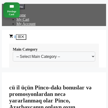
Skip
🎟️
Menu
to
Privilege
content
Card
Home
My Cart
My Account
0
Menu
Main Category
cü il üçün Pinco-dakı bonuslar və
promosyonlardan necə
yararlanmaq olar Pinco,
Azərbaycanın onlayn oyun