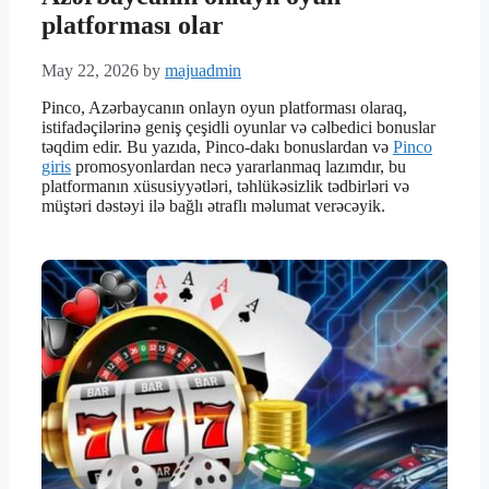
platforması olar
May 22, 2026
by
majuadmin
Pinco, Azərbaycanın onlayn oyun platforması olaraq,
istifadəçilərinə geniş çeşidli oyunlar və cəlbedici bonuslar
təqdim edir. Bu yazıda, Pinco-dakı bonuslardan və
Pinco
giris
promosyonlardan necə yararlanmaq lazımdır, bu
platformanın xüsusiyyətləri, təhlükəsizlik tədbirləri və
müştəri dəstəyi ilə bağlı ətraflı məlumat verəcəyik.