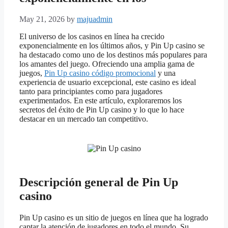
May 21, 2026
by
majuadmin
El universo de los casinos en línea ha crecido
exponencialmente en los últimos años, y Pin Up casino se
ha destacado como uno de los destinos más populares para
los amantes del juego. Ofreciendo una amplia gama de
juegos,
Pin Up casino código promocional
y una
experiencia de usuario excepcional, este casino es ideal
tanto para principiantes como para jugadores
experimentados. En este artículo, exploraremos los
secretos del éxito de Pin Up casino y lo que lo hace
destacar en un mercado tan competitivo.
Descripción general de Pin Up
casino
Pin Up casino es un sitio de juegos en línea que ha logrado
captar la atención de jugadores en todo el mundo. Su