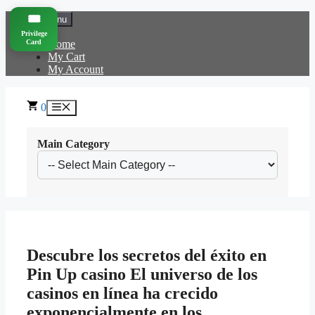
Skip
🎟️
Menu
to
Privilege
content
Card
Home
My Cart
My Account
0
Menu
Main Category
Descubre los secretos del éxito en
Pin Up casino El universo de los
casinos en línea ha crecido
exponencialmente en los