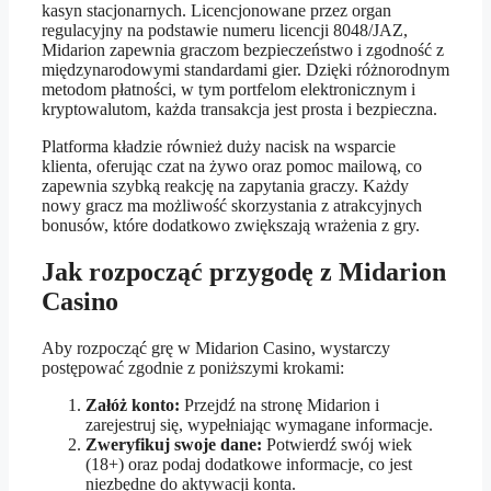
kasyn stacjonarnych. Licencjonowane przez organ
regulacyjny na podstawie numeru licencji 8048/JAZ,
Midarion zapewnia graczom bezpieczeństwo i zgodność z
międzynarodowymi standardami gier. Dzięki różnorodnym
metodom płatności, w tym portfelom elektronicznym i
kryptowalutom, każda transakcja jest prosta i bezpieczna.
Platforma kładzie również duży nacisk na wsparcie
klienta, oferując czat na żywo oraz pomoc mailową, co
zapewnia szybką reakcję na zapytania graczy. Każdy
nowy gracz ma możliwość skorzystania z atrakcyjnych
bonusów, które dodatkowo zwiększają wrażenia z gry.
Jak rozpocząć przygodę z Midarion
Casino
Aby rozpocząć grę w Midarion Casino, wystarczy
postępować zgodnie z poniższymi krokami:
Załóż konto:
Przejdź na stronę Midarion i
zarejestruj się, wypełniając wymagane informacje.
Zweryfikuj swoje dane:
Potwierdź swój wiek
(18+) oraz podaj dodatkowe informacje, co jest
niezbędne do aktywacji konta.