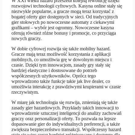
W XXI wieku hazard przeszedł kolejną rewolucję dzięki
rozwojowi technologii cyfrowych. Kasyna online stały się
niezwykle popularne, a gracze mogą teraz korzystać z
bogatej oferty gier dostępnych w sieci. Od tradycyjnych
gier stołowych po nowoczesne automaty z ciekawymi
grafikami – wybór jest ogromny. Nowoczesne kasyna
oferują również różne bonusy i promocje, co przyciąga
nowych graczy.
W dobie cyfrowej rozwija się także mobilny hazard.
Gracze mają teraz możliwość korzystania z aplikacji
mobilnych, co umożliwia grę w dowolnym miejscu i
czasie. Dzięki tym innowacjom, zasady gry stały się
bardziej elastyczne i dostosowane do potrzeb
współczesnych użytkowników. Oprócz tego
wprowadzono także funkcje takie jak live dealer, co
umożliwia interakcję z prawdziwymi krupierami w czasie
rzeczywistym.
W miarę jak technologia się rozwija, zmieniają się także
zasady gier hazardowych. Przykłady takich innowacji to
wprowadzenie sztucznej inteligencji do analizy zachowań
graczy oraz personalizacji oferty. To pozwala na lepsze
dopasowanie gier do indywidualnych preferencji, a także
zwiększa bezpieczeństwo transakcji. Współczesny hazard
staje się więc coraz bardziej zróżnicowany i dostępny dla