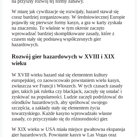
na przyszły rozwój tej formy zabawy.
W miarę jak cywilizacje się rozwijały, hazard stawał się
coraz bardziej zorganizowany. W średniowiecznej Europie
pojawiły się pierwsze formy kasyn, a gra w karty zyskała
na znaczeniu. To właśnie w tym okresie zaczęto
wprowadzać bardziej skomplikowane zasady, które z
czasem stały się podstawą współczesnych gier
hazardowych.
Rozwój gier hazardowych w XVIII i XIX
wieku
W XVIII wieku hazard stał się elementem kultury
europejskiej, co zaowocowało powstaniem wielu kasyn,
zwłaszcza we Francji i Włoszech. W tych czasach zasady
gier, takich jak ruletka czy blackjack, zaczęły się ustalać i
zyskiwać na popularności. Ludzie zaczęli podróżować do
ośrodków hazardowych, aby spróbować swojego
szczęścia, a zakłady stały się elementem życia
towarzyskiego. Każde kasyno wprowadzało własne
zasady, co przyczyniało się do różnorodności gier.
W XIX wieku w USA miała miejsce gwałtowna ekspansja
gier hazardowych. Powstanie kasyn w Las Vegas oraz