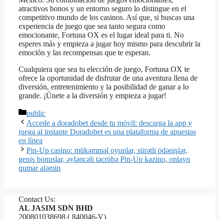
atractivos bonos y un entorno seguro lo distingue en el
competitivo mundo de los casinos. Así que, si buscas una
experiencia de juego que sea tanto segura como
emocionante, Fortuna OX es el lugar ideal para ti. No
esperes más y empieza a jugar hoy mismo para descubrir la
emoción y las recompensas que te esperan.
Cualquiera que sea tu elección de juego, Fortuna OX te
ofrece la oportunidad de disfrutar de una aventura llena de
diversión, entretenimiento y la posibilidad de ganar a lo
grande. ¡Únete a la diversión y empieza a jugar!
Categories
public
Accede a doradobet desde tu móvil: descarga la app y
juega al instante Doradobet es una plataforma de apuestas
en línea
Pin-Up casino: mükəmməl oyunlar, sürətli ödənişlər,
geniş bonuslar, əyləncəli təcrübə Pin-Up kazino, onlayn
qumar aləmin
Contact Us:
AL JASIM SDN BHD
200801038698 ( 840046-V)