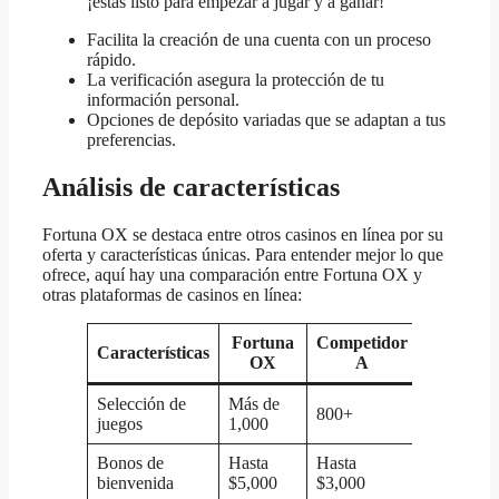
¡estás listo para empezar a jugar y a ganar!
Facilita la creación de una cuenta con un proceso
rápido.
La verificación asegura la protección de tu
información personal.
Opciones de depósito variadas que se adaptan a tus
preferencias.
Análisis de características
Fortuna OX se destaca entre otros casinos en línea por su
oferta y características únicas. Para entender mejor lo que
ofrece, aquí hay una comparación entre Fortuna OX y
otras plataformas de casinos en línea:
Fortuna
Competidor
Competi
Características
OX
A
B
Selección de
Más de
800+
600+
juegos
1,000
Bonos de
Hasta
Hasta
Hasta
bienvenida
$5,000
$3,000
$2,000