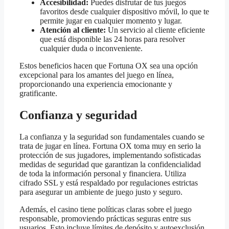
Accesibilidad:
Puedes disfrutar de tus juegos
favoritos desde cualquier dispositivo móvil, lo que te
permite jugar en cualquier momento y lugar.
Atención al cliente:
Un servicio al cliente eficiente
que está disponible las 24 horas para resolver
cualquier duda o inconveniente.
Estos beneficios hacen que Fortuna OX sea una opción
excepcional para los amantes del juego en línea,
proporcionando una experiencia emocionante y
gratificante.
Confianza y seguridad
La confianza y la seguridad son fundamentales cuando se
trata de jugar en línea. Fortuna OX toma muy en serio la
protección de sus jugadores, implementando sofisticadas
medidas de seguridad que garantizan la confidencialidad
de toda la información personal y financiera. Utiliza
cifrado SSL y está respaldado por regulaciones estrictas
para asegurar un ambiente de juego justo y seguro.
Además, el casino tiene políticas claras sobre el juego
responsable, promoviendo prácticas seguras entre sus
usuarios. Esto incluye límites de depósito y autoexclusión