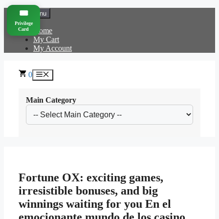
Skip
🎟️
Menu
to
Privilege
content
Card
Home
My Cart
My Account
0
Menu
Main Category
Fortune OX: exciting games,
irresistible bonuses, and big
winnings waiting for you En el
emocionante mundo de los casino