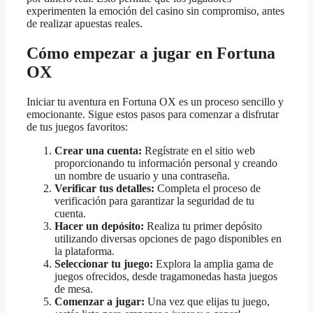
experimenten la emoción del casino sin compromiso, antes
de realizar apuestas reales.
Cómo empezar a jugar en Fortuna
OX
Iniciar tu aventura en Fortuna OX es un proceso sencillo y
emocionante. Sigue estos pasos para comenzar a disfrutar
de tus juegos favoritos:
Crear una cuenta:
Regístrate en el sitio web
proporcionando tu información personal y creando
un nombre de usuario y una contraseña.
Verificar tus detalles:
Completa el proceso de
verificación para garantizar la seguridad de tu
cuenta.
Hacer un depósito:
Realiza tu primer depósito
utilizando diversas opciones de pago disponibles en
la plataforma.
Seleccionar tu juego:
Explora la amplia gama de
juegos ofrecidos, desde tragamonedas hasta juegos
de mesa.
Comenzar a jugar:
Una vez que elijas tu juego,