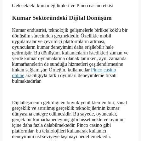
Gelecekteki kumar eğilimleri ve Pinco casino etkisi
Kumar Sektöründeki Dijital Dönüşüm
Kumar endüstrisi, teknolojik gelişmelerle birlikte köklü bir
dönüşüm sürecinden geçmektedir. Özellikle mobil
uygulamalar ve çevrimiçi platformların artması,
oyuncuların kumar deneyimini daha erişilebilir hale
getirmiştir. Bu dönüşüm, kullanıcıların istedikleri zaman ve
yerde kumar oynamalarına olanak tanırken, aynı zamanda
kumarhanelerin de sunduğu hizmetleri çeşitlendirmesine
imkan sağlamıştır. Örneğin, kullanıcılar
Pinco casino
online
aracılığıyla farklı oyunları deneyimleme fırsatı
bulmaktadırlar.
Dijitalleşmenin getirdiği en büyük yeniliklerden biri, sanal
gerçeklik ve artırılmış gerçeklik teknolojilerinin kumar
dünyasına entegre edilmesidir. Bu sayede, oyuncular,
gerçek bir kumarhanedeymiş gibi hissetmekte ve oyunun
içine daha fazla dalabilmektedir. Pinco casino gibi
platformlar, bu teknolojileri kullanarak kullanıcı
deneyimini üst seviyeye taşımayı hedeflemektedir.