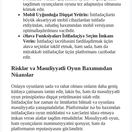
təqdimatı oyunçuların oyuna tez adaptasiya olmasına
kömək edir.
Mobil Uyğunluğa Diqqət Yetirin:
İstifadəçilərin
böyük əksəriyyəti mobil cihazlardan istifadə
etdiyindən, rahatlıq baxımından mobil versiyanın
optimallaşdırılması vacibdir.
Əlavə Funksiyaları İstifadəçiyə Seçim İmkanı
Verin:
İstifadəçi təcrübəsini fərdiləşdirmək üçün
əlavə seçimlər təklif etmək, həm sadə, həm də
mürəkkəb istifadəçilər üçün platformanı cazibədar
edir.
Risklər və Məsuliyyətli Oyun Baxımından
Nüanslar
Onlayn oyunların sadə və rahat olması onların daha geniş
kütləyə çatmasını təmin edir, lakin bu, həm də məsuliyyətli
oyun prinsiplərinə diqqət yetirilməsini tələb edir.
İstifadəçilər hər zaman öz limitlərini bilməli və oyunlara
məsuliyyətlə yanaşmalıdırlar. Platformalar isə bu baxımdan
istifadəçilərə oyun müddətini və xərclərini idarə etməyə
imkan verən alətlər təqdim etməlidirlər. Məsuliyyətli oyun,
həm oyunçuların məmnuniyyətini qoruyur, həm də
platformanın reputasiyasını gücləndirir.