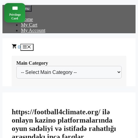
Skip
🎟️
Menu
to
Privilege
content
Card
Home
My Cart
My Account
0
Menu
Main Category
https://football4climate.org/ ilə
onlayn kazino platformalarında
oyun sadəliyi və istifadə rahatlığı
arasındakı incə fərqlər