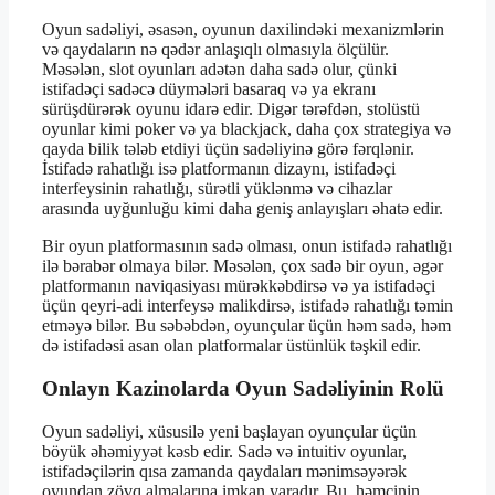
Oyun sadəliyi, əsasən, oyunun daxilindəki mexanizmlərin
və qaydaların nə qədər anlaşıqlı olmasıyla ölçülür.
Məsələn, slot oyunları adətən daha sadə olur, çünki
istifadəçi sadəcə düymələri basaraq və ya ekranı
sürüşdürərək oyunu idarə edir. Digər tərəfdən, stolüstü
oyunlar kimi poker və ya blackjack, daha çox strategiya və
qayda bilik tələb etdiyi üçün sadəliyinə görə fərqlənir.
İstifadə rahatlığı isə platformanın dizaynı, istifadəçi
interfeysinin rahatlığı, sürətli yüklənmə və cihazlar
arasında uyğunluğu kimi daha geniş anlayışları əhatə edir.
Bir oyun platformasının sadə olması, onun istifadə rahatlığı
ilə bərabər olmaya bilər. Məsələn, çox sadə bir oyun, əgər
platformanın naviqasiyası mürəkkəbdirsə və ya istifadəçi
üçün qeyri-adi interfeysə malikdirsə, istifadə rahatlığı təmin
etməyə bilər. Bu səbəbdən, oyunçular üçün həm sadə, həm
də istifadəsi asan olan platformalar üstünlük təşkil edir.
Onlayn Kazinolarda Oyun Sadəliyinin Rolü
Oyun sadəliyi, xüsusilə yeni başlayan oyunçular üçün
böyük əhəmiyyət kəsb edir. Sadə və intuitiv oyunlar,
istifadəçilərin qısa zamanda qaydaları mənimsəyərək
oyundan zövq almalarına imkan yaradır. Bu, həmçinin