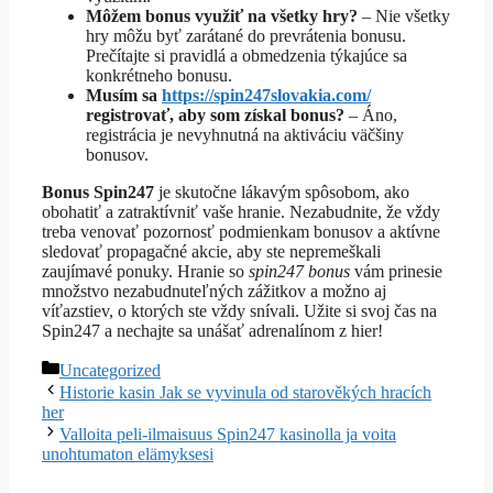
Môžem bonus využiť na všetky hry?
– Nie všetky
hry môžu byť zarátané do prevrátenia bonusu.
Prečítajte si pravidlá a obmedzenia týkajúce sa
konkrétneho bonusu.
Musím sa
https://spin247slovakia.com/
registrovať, aby som získal bonus?
– Áno,
registrácia je nevyhnutná na aktiváciu väčšiny
bonusov.
Bonus Spin247
je skutočne lákavým spôsobom, ako
obohatiť a zatraktívniť vaše hranie. Nezabudnite, že vždy
treba venovať pozornosť podmienkam bonusov a aktívne
sledovať propagačné akcie, aby ste nepremeškali
zaujímavé ponuky. Hranie so
spin247 bonus
vám prinesie
množstvo nezabudnuteľných zážitkov a možno aj
víťazstiev, o ktorých ste vždy snívali. Užite si svoj čas na
Spin247 a nechajte sa unášať adrenalínom z hier!
Categories
Uncategorized
Historie kasin Jak se vyvinula od starověkých hracích
her
Valloita peli-ilmaisuus Spin247 kasinolla ja voita
unohtumaton elämyksesi