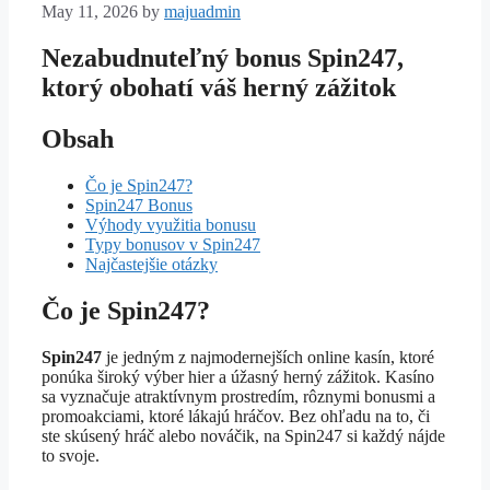
May 11, 2026
by
majuadmin
Nezabudnuteľný bonus Spin247,
ktorý obohatí váš herný zážitok
Obsah
Čo je Spin247?
Spin247 Bonus
Výhody využitia bonusu
Typy bonusov v Spin247
Najčastejšie otázky
Čo je Spin247?
Spin247
je jedným z najmodernejších online kasín, ktoré
ponúka široký výber hier a úžasný herný zážitok. Kasíno
sa vyznačuje atraktívnym prostredím, rôznymi bonusmi a
promoakciami, ktoré lákajú hráčov. Bez ohľadu na to, či
ste skúsený hráč alebo nováčik, na Spin247 si každý nájde
to svoje.