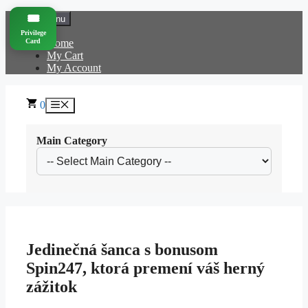
Skip
🎟️
Menu
to
Privilege
content
Card
Home
My Cart
My Account
0
Menu
Main Category
Jedinečná šanca s bonusom
Spin247, ktorá premení váš herný
zážitok