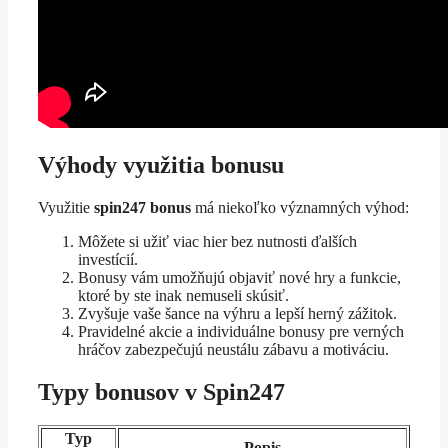
Výhody využitia bonusu
Využitie
spin247 bonus
má niekoľko významných výhod:
Môžete si užiť viac hier bez nutnosti ďalších
investícií.
Bonusy vám umožňujú objaviť nové hry a funkcie,
ktoré by ste inak nemuseli skúsiť.
Zvyšuje vaše šance na výhru a lepší herný zážitok.
Pravidelné akcie a individuálne bonusy pre verných
hráčov zabezpečujú neustálu zábavu a motiváciu.
Typy bonusov v Spin247
Typ
Popis