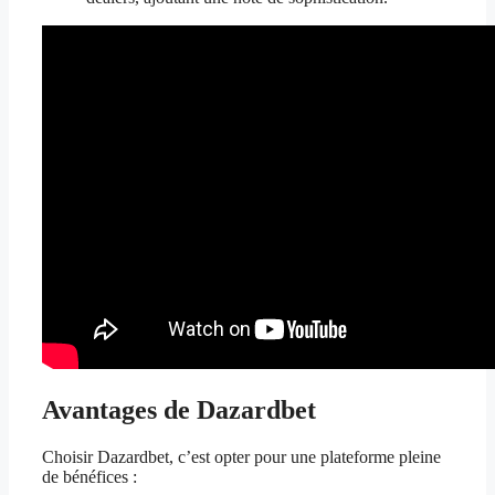
Avantages de Dazardbet
Choisir Dazardbet, c’est opter pour une plateforme pleine
de bénéfices :