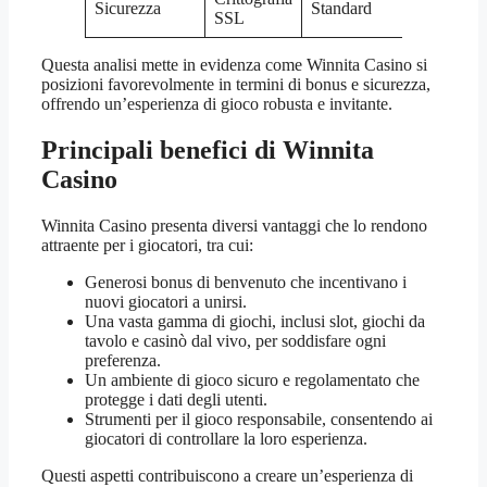
Sicurezza
Standard
Standard
SSL
Questa analisi mette in evidenza come Winnita Casino si
posizioni favorevolmente in termini di bonus e sicurezza,
offrendo un’esperienza di gioco robusta e invitante.
Principali benefici di Winnita
Casino
Winnita Casino presenta diversi vantaggi che lo rendono
attraente per i giocatori, tra cui:
Generosi bonus di benvenuto che incentivano i
nuovi giocatori a unirsi.
Una vasta gamma di giochi, inclusi slot, giochi da
tavolo e casinò dal vivo, per soddisfare ogni
preferenza.
Un ambiente di gioco sicuro e regolamentato che
protegge i dati degli utenti.
Strumenti per il gioco responsabile, consentendo ai
giocatori di controllare la loro esperienza.
Questi aspetti contribuiscono a creare un’esperienza di