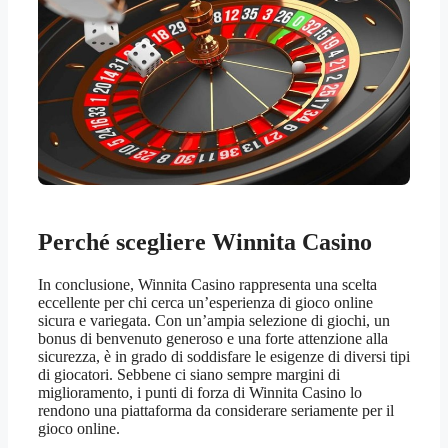
Perché scegliere Winnita Casino
In conclusione, Winnita Casino rappresenta una scelta
eccellente per chi cerca un’esperienza di gioco online
sicura e variegata. Con un’ampia selezione di giochi, un
bonus di benvenuto generoso e una forte attenzione alla
sicurezza, è in grado di soddisfare le esigenze di diversi tipi
di giocatori. Sebbene ci siano sempre margini di
miglioramento, i punti di forza di Winnita Casino lo
rendono una piattaforma da considerare seriamente per il
gioco online.