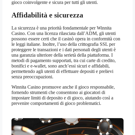
gioco coinvolgente e sicura per tutti gli utenti.
Affidabilità e sicurezza
La sicurezza è una priorità fondamentale per Winnita
Casino. Con una licenza rilasciata dall’ADM, gli utenti
possono essere certi che il casinò opera in conformità con
le leggi italiane. Inoltre, l’uso della crittografia SSL per
proteggere le transazioni e i dati personali degli utenti è
una garanzia ulteriore della serietà della piattaforma. I
metodi di pagamento supportati, tra cui carte di credito,
bonifici e e-wallet, sono anch’essi sicuri e affidabili,
permettendo agli utenti di effettuare depositi e prelievi
senza preoccupazioni.
Winnita Casino promuove anche il gioco responsabile,
fornendo strumenti che consentono ai giocatori di
impostare limiti di deposito e di gioco, aiutando così a
prevenire comportamenti di gioco problematici.