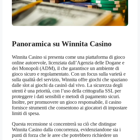
Panoramica su Winnita Casino
Winnita Casino si presenta come una piattaforma di gioco
online autorevole, licenziata dall’Agenzia delle Dogane e
dei Monopoli (ADM), il che garantisce un ambiente di
gioco sicuro e regolamentato. Con un focus sulla varietà e
sulla qualità del servizio, Winnita offre giochi che spaziano
dalle slot ai giochi da casinò dal vivo. La sicurezza degli
utenti è una priorità, con l’uso della crittografia SSL per
proteggere i dati sensibili e metodi di pagamento sicuri.
Inoltre, per promuovere un gioco responsabile, il casino
fornisce strumenti che consentono ai giocatori di impostare
limiti di spesa.
Questa recensione si concentrerà su ciò che distingue
Winnita Casino dalla concorrenza, evidenziandone sia i
punti di forza che le aree che potrebbero richiedere un