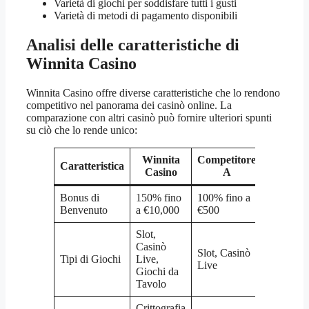
Varietà di giochi per soddisfare tutti i gusti
Varietà di metodi di pagamento disponibili
Analisi delle caratteristiche di
Winnita Casino
Winnita Casino offre diverse caratteristiche che lo rendono
competitivo nel panorama dei casinò online. La
comparazione con altri casinò può fornire ulteriori spunti
su ciò che lo rende unico:
Winnita
Competitore
Competi
Caratteristica
Casino
A
B
Bonus di
150% fino
100% fino a
120% fin
Benvenuto
a €10,000
€500
€1,000
Slot,
Casinò
Slot, Casinò
Slot, Cas
Tipi di Giochi
Live,
Live
Live, Bi
Giochi da
Tavolo
Crittografia