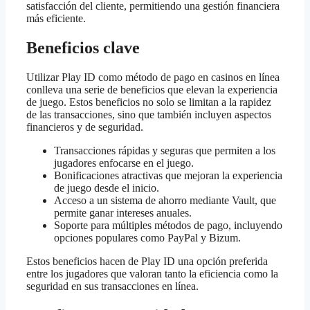
satisfacción del cliente, permitiendo una gestión financiera
más eficiente.
Beneficios clave
Utilizar Play ID como método de pago en casinos en línea
conlleva una serie de beneficios que elevan la experiencia
de juego. Estos beneficios no solo se limitan a la rapidez
de las transacciones, sino que también incluyen aspectos
financieros y de seguridad.
Transacciones rápidas y seguras que permiten a los
jugadores enfocarse en el juego.
Bonificaciones atractivas que mejoran la experiencia
de juego desde el inicio.
Acceso a un sistema de ahorro mediante Vault, que
permite ganar intereses anuales.
Soporte para múltiples métodos de pago, incluyendo
opciones populares como PayPal y Bizum.
Estos beneficios hacen de Play ID una opción preferida
entre los jugadores que valoran tanto la eficiencia como la
seguridad en sus transacciones en línea.