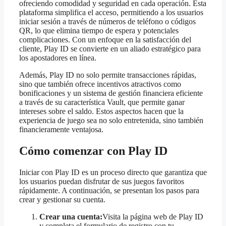
ofreciendo comodidad y seguridad en cada operación. Esta
plataforma simplifica el acceso, permitiendo a los usuarios
iniciar sesión a través de números de teléfono o códigos
QR, lo que elimina tiempo de espera y potenciales
complicaciones. Con un enfoque en la satisfacción del
cliente, Play ID se convierte en un aliado estratégico para
los apostadores en línea.
Además, Play ID no solo permite transacciones rápidas,
sino que también ofrece incentivos atractivos como
bonificaciones y un sistema de gestión financiera eficiente
a través de su característica Vault, que permite ganar
intereses sobre el saldo. Estos aspectos hacen que la
experiencia de juego sea no solo entretenida, sino también
financieramente ventajosa.
Cómo comenzar con Play ID
Iniciar con Play ID es un proceso directo que garantiza que
los usuarios puedan disfrutar de sus juegos favoritos
rápidamente. A continuación, se presentan los pasos para
crear y gestionar su cuenta.
Crear una cuenta:
Visita la página web de Play ID
y completa el formulario de registro con tu