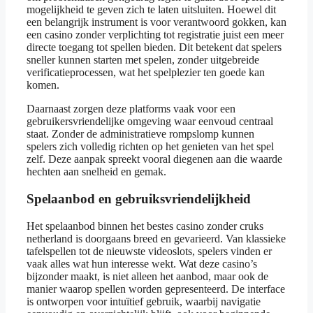
mogelijkheid te geven zich te laten uitsluiten. Hoewel dit
een belangrijk instrument is voor verantwoord gokken, kan
een casino zonder verplichting tot registratie juist een meer
directe toegang tot spellen bieden. Dit betekent dat spelers
sneller kunnen starten met spelen, zonder uitgebreide
verificatieprocessen, wat het spelplezier ten goede kan
komen.
Daarnaast zorgen deze platforms vaak voor een
gebruikersvriendelijke omgeving waar eenvoud centraal
staat. Zonder de administratieve rompslomp kunnen
spelers zich volledig richten op het genieten van het spel
zelf. Deze aanpak spreekt vooral diegenen aan die waarde
hechten aan snelheid en gemak.
Spelaanbod en gebruiksvriendelijkheid
Het spelaanbod binnen het bestes casino zonder cruks
netherland is doorgaans breed en gevarieerd. Van klassieke
tafelspellen tot de nieuwste videoslots, spelers vinden er
vaak alles wat hun interesse wekt. Wat deze casino’s
bijzonder maakt, is niet alleen het aanbod, maar ook de
manier waarop spellen worden gepresenteerd. De interface
is ontworpen voor intuïtief gebruik, waarbij navigatie