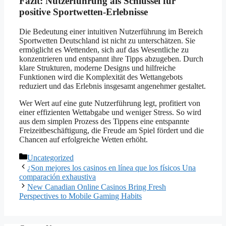
Fazit: Nutzerführung als Schlüssel für
positive Sportwetten-Erlebnisse
Die Bedeutung einer intuitiven Nutzerführung im Bereich
Sportwetten Deutschland ist nicht zu unterschätzen. Sie
ermöglicht es Wettenden, sich auf das Wesentliche zu
konzentrieren und entspannt ihre Tipps abzugeben. Durch
klare Strukturen, moderne Designs und hilfreiche
Funktionen wird die Komplexität des Wettangebots
reduziert und das Erlebnis insgesamt angenehmer gestaltet.
Wer Wert auf eine gute Nutzerführung legt, profitiert von
einer effizienten Wettabgabe und weniger Stress. So wird
aus dem simplen Prozess des Tippens eine entspannte
Freizeitbeschäftigung, die Freude am Spiel fördert und die
Chancen auf erfolgreiche Wetten erhöht.
Categories
Uncategorized
¿Son mejores los casinos en línea que los físicos Una
comparación exhaustiva
New Canadian Online Casinos Bring Fresh
Perspectives to Mobile Gaming Habits