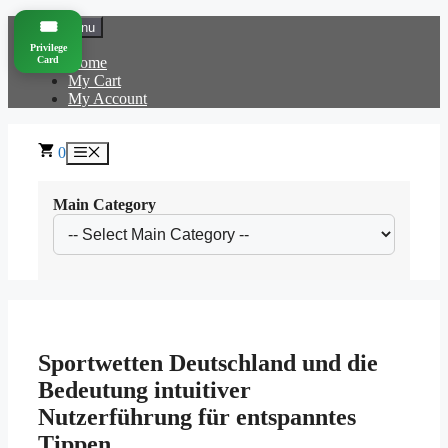
Skip
🎟️
Menu
to
Privilege
content
Card
Home
My Cart
My Account
0
Menu
Main Category
Sportwetten Deutschland und die
Bedeutung intuitiver
Nutzerführung für entspanntes
Tippen