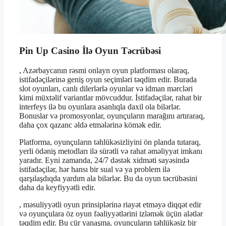
Pin Up Casino İlə Oyun Təcrübəsi
, Azərbaycanın rəsmi onlayn oyun platforması olaraq,
istifadəçilərinə geniş oyun seçimləri təqdim edir. Burada
slot oyunları, canlı dilerlərlə oyunlar və idman mərcləri
kimi müxtəlif variantlar mövcuddur. İstifadəçilər, rahat bir
interfeys ilə bu oyunlara asanlıqla daxil ola bilərlər.
Bonuslar və promosyonlar, oyunçuların marağını artıraraq,
daha çox qazanc əldə etmələrinə kömək edir.
Platforma, oyunçuların təhlükəsizliyini ön planda tutaraq,
yerli ödəniş metodları ilə sürətli və rahat əməliyyat imkanı
yaradır. Eyni zamanda, 24/7 dəstək xidməti sayəsində
istifadəçilər, hər hansı bir sual və ya problem ilə
qarşılaşdıqda yardım ala bilərlər. Bu da oyun təcrübəsini
daha da keyfiyyətli edir.
, məsuliyyətli oyun prinsiplərinə riayət etməyə diqqət edir
və oyunçulara öz oyun fəaliyyətlərini izləmək üçün alətlər
təqdim edir. Bu cür yanaşma, oyunçuların təhlükəsiz bir