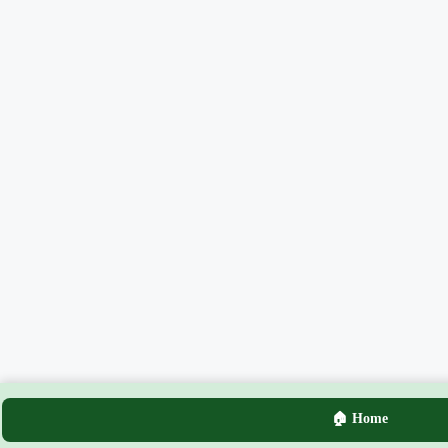
🏠 Home