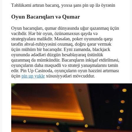
Təhlükəmi artıran bacarıq, yoxsa şans pin up ilə öyrənin
Oyun Bacarıqları və Qumar
Oyun bacarıqları, qumar dünyasında uğur qazanmaq üçün
vacibdir. Hər bir oyun, özünəməxsus qayda və
strategiyalara malikdir. Məsələn, poker oyununda qarşı
tərəfin əhval-ruhiyyəsini oxumaq, doğru qərar vermək
üçün mühüm bir bacarıqdır. Eyni zamanda, blackjack
oyununda ədədləri düzgün hesablayaraq üstünlük
qazanmaq da mümkündür. Bacarıqların inkişaf etdirilməsi,
oyunçuların daha məqsədli və strateji yanaşmalarını təmin
edir. Pin Up Casinoda, oyunçuların oyun həzzini artırması
üçün
pin up yukle
xüsusiyyətləri mövcuddur.