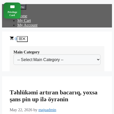
Skip
🎟️
Menu
to
Privilege
content
Card
Home
My Cart
My Account
0
Menu
Main Category
Təhlükəmi artıran bacarıq, yoxsa
şans pin up ilə öyrənin
May 22, 2026
by
majuadmin