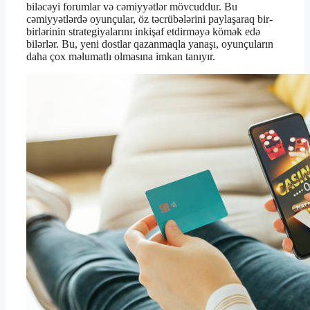
biləcəyi forumlar və cəmiyyətlər mövcuddur. Bu
cəmiyyətlərdə oyunçular, öz təcrübələrini paylaşaraq bir-
birlərinin strategiyalarını inkişaf etdirməyə kömək edə
bilərlər. Bu, yeni dostlar qazanmaqla yanaşı, oyunçuların
daha çox məlumatlı olmasına imkan tanıyır.