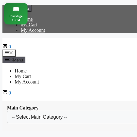
Skip
🎟️
Menu
to
Privilege
content
Home
Card
My Cart
My Account
0
Menu
Menu
Home
My Cart
My Account
0
Main Category