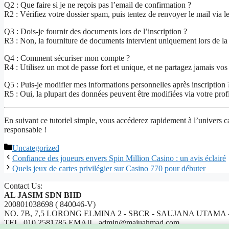
Q2 : Que faire si je ne reçois pas l’email de confirmation ?
R2 : Vérifiez votre dossier spam, puis tentez de renvoyer le mail via le 
Q3 : Dois-je fournir des documents lors de l’inscription ?
R3 : Non, la fourniture de documents intervient uniquement lors de la v
Q4 : Comment sécuriser mon compte ?
R4 : Utilisez un mot de passe fort et unique, et ne partagez jamais vos 
Q5 : Puis-je modifier mes informations personnelles après inscription 
R5 : Oui, la plupart des données peuvent être modifiées via votre profil
En suivant ce tutoriel simple, vous accéderez rapidement à l’univers 
responsable !
Categories
Uncategorized
Confiance des joueurs envers Spin Million Casino : un avis éclairé
Quels jeux de cartes privilégier sur Casino 770 pour débuter
Contact Us:
AL JASIM SDN BHD
200801038698 ( 840046-V)
NO. 7B, 7,5 LORONG ELMINA 2 - SBCR - SAUJANA UTAMA
TEL. 010 2581785 EMAIL. admin@majuahmad.com