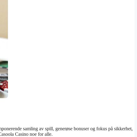
mponerende samling av spill, generøse bonuser og fokus på sikkerhet,
 Casoola Casino noe for alle.