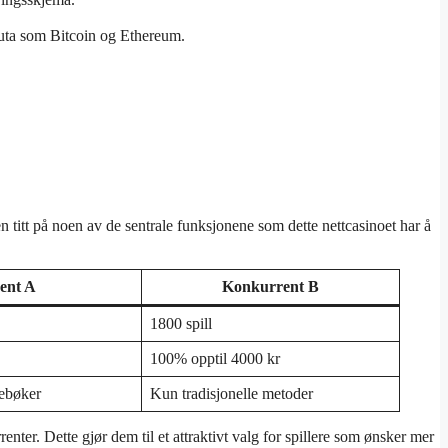
luta som Bitcoin og Ethereum.
 titt på noen av de sentrale funksjonene som dette nettcasinoet har å
ent A
Konkurrent B
1800 spill
100% opptil 4000 kr
ebøker
Kun tradisjonelle metoder
er. Dette gjør dem til et attraktivt valg for spillere som ønsker mer