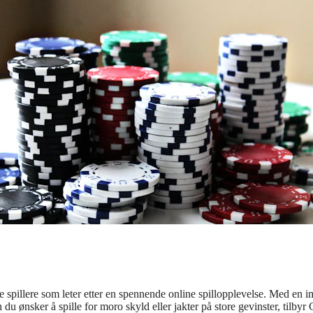
 spillere som leter etter en spennende online spillopplevelse. Med en i
 du ønsker å spille for moro skyld eller jakter på store gevinster, tilbyr