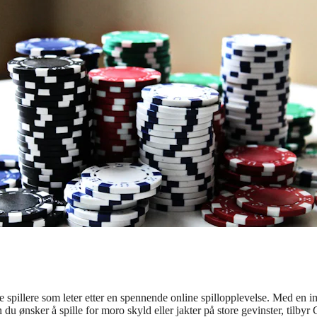
 spillere som leter etter en spennende online spillopplevelse. Med en i
 du ønsker å spille for moro skyld eller jakter på store gevinster, tilbyr