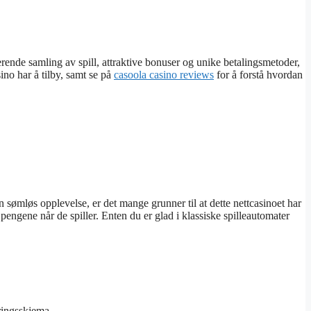
rende samling av spill, attraktive bonuser og unike betalingsmetoder,
ino har å tilby, samt se på
casoola casino reviews
for å forstå hvordan
en sømløs opplevelse, er det mange grunner til at dette nettcasinoet har
 pengene når de spiller. Enten du er glad i klassiske spilleautomater
eringsskjema.