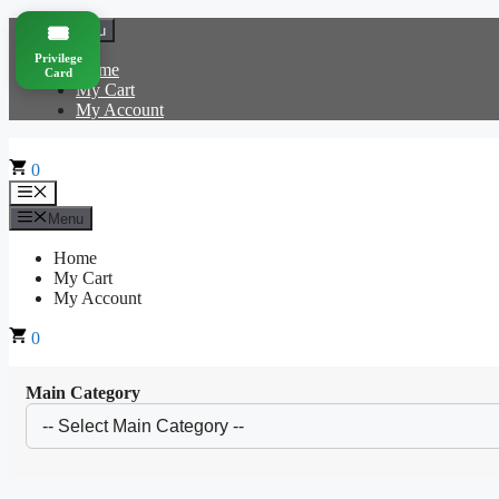
Skip
🎟️
Menu
to
Privilege
content
Home
Card
My Cart
My Account
0
Menu
Menu
Home
My Cart
My Account
0
Main Category