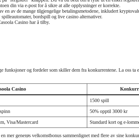
oen din via e-post for å sikre at alle opplysninger er korrekte.
av en av de mange tilgjengelige betalingsmetodene, inkludert kryptova
spilleautomater, bordspill og live casino alternativer.
asoola Casino har å tilby.
 funksjoner og fordeler som skiller dem fra konkurrentene. La oss ta en
soola Casino
Konkurr
1500 spill
sspinn
50% opptil 3000 kr
um, Visa/Mastercard
Standard kort og e-lomm
 en mer generøs velkomstbonus sammenlignet med flere av sine konkurrent