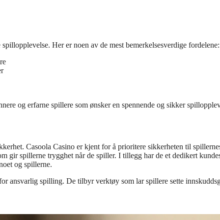
de spillopplevelse. Her er noen av de mest bemerkelsesverdige fordelene:
re
er
ynnere og erfarne spillere som ønsker en spennende og sikker spillopplev
sikkerhet. Casoola Casino er kjent for å prioritere sikkerheten til spille
m gir spillerne trygghet når de spiller. I tillegg har de et dedikert kund
noet og spillerne.
for ansvarlig spilling. De tilbyr verktøy som lar spillere sette innskudd